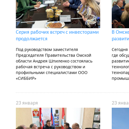
Серия рабочих встреч с инвесторами
В Омск
продолжается
развит
Под руководством заместителя
Сегодня
Председателя Правительства Омской
где обс
области Андрея Шпиленко состоялась
развити
рабочая встреча с руководством и
техноло
профильными специалистами ООО
технопа
«СИББИР»
промышл
23 января
23 янва