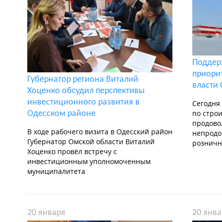
Поддер
приори
Губернатор региона Виталий
власти
Хоценко обсудил перспективы
инвестиционного развития в
Сегодня
по строи
Одесском районе
продово
В ходе рабочего визита в Одесский район
непродо
Губернатор Омской области Виталий
розничн
Хоценко провёл встречу с
инвестиционным уполномоченным
муниципалитета
20 января
20 янва