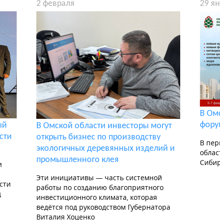
2 февраля
29 я
В Ом
фору
ый
В Омской области инвесторы могут
сти
открыть бизнес по производству
В пер
экологичных деревянных изделий и
облас
промышленного клея
Сибир
и
Эти инициативы — часть системной
сти
работы по созданию благоприятного
д
инвестиционного климата, которая
ведётся под руководством Губернатора
Виталия Хоценко