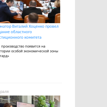
рнатор Виталий Хоценко провел
дание областного
стиционного комитета
 производство появится на
тории особой экономической зоны
гард»
враля