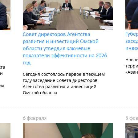
Губе
Совет директоров Агентства
засе
развития и инвестиций Омской
инве
области утвердил ключевые
показатели эффективности на 2026
Новое
год
терри
кта
«Аван
 и
Сегодня состоялось первое в текущем
году заседание Совета директоров
ия
Агентства развития и инвестиций
Омской области
6 февраля
5 фе