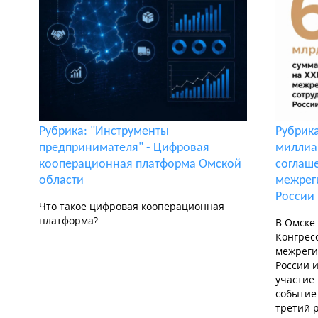
Рубрика: "Инструменты
Рубрика
предпринимателя" - Цифровая
миллиа
кооперационная платформа Омской
соглаше
области
межрег
России 
Что такое цифровая кооперационная
платформа?
В Омске
Конгрес
межреги
России и
участие 
событие
третий р