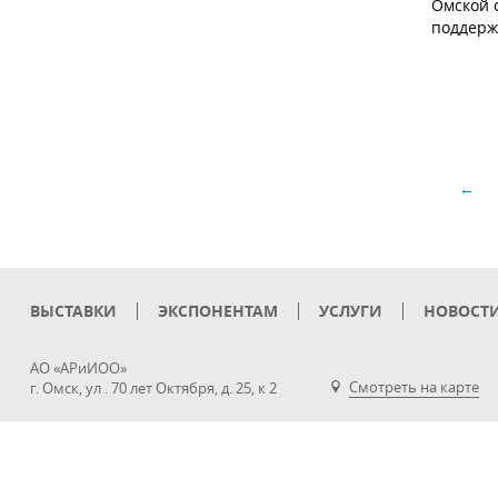
Омской 
поддерж
←
ВЫСТАВКИ
ЭКСПОНЕНТАМ
УСЛУГИ
НОВОСТ
АО «АРиИОО»
Смотреть на карте
г. Омск, ул . 70 лет Октября, д. 25, к 2