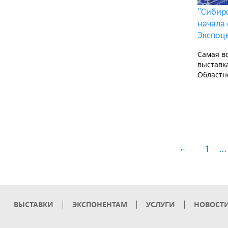
"Сибир
начала
Экспоц
Самая в
выставк
Областн
1
…
←
ВЫСТАВКИ
ЭКСПОНЕНТАМ
УСЛУГИ
НОВОСТ