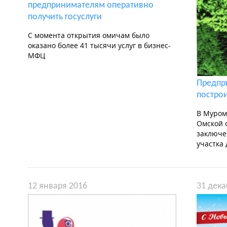
предпринимателям оперативно
получить госуслуги
С момента открытия омичам было
оказано более 41 тысячи услуг в бизнес-
МФЦ
Предпр
постро
В Муром
Омской 
заключе
участка
12 января 2016
31 дека